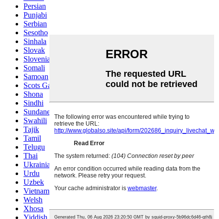
Persian
Punjabi
Serbian
Sesotho
Sinhala
Slovak
Slovenian
Somali
Samoan
Scots Gaelic
Shona
Sindhi
Sundanese
Swahili
Tajik
Tamil
Telugu
Thai
Ukrainian
Urdu
Uzbek
Vietnamese
Welsh
Xhosa
Yiddish